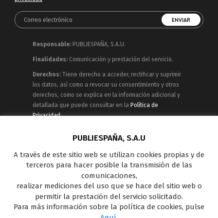
Responsable:
PUBLIESPAÑA, S.A.U.
Finalidades:
Comunicación y prestación del servicio.
Derechos:
Tiene derecho a acceder, rectificar y suprimir
los datos, así como a revocar su consentimiento y otros
derechos, como se explica en la información adicional y
detallada que puede consultar en la
Política de
Privacidad
Publiespaña es empresa de Mediaset España
PUBLIESPAÑA, S.A.U
concesionaria del espacio publicitario de sus siete
A través de este sitio web se utilizan cookies propias y de
canales en abierto: Telecinco, Cuatro, Factoría de Ficción,
terceros para hacer posible la transmisión de las
Boing, Divinity , Energy y Be Mad, así como de una amplia
comunicaciones,
oferta en el panorama de medios y con una gran
realizar mediciones del uso que se hace del sitio web o
experiencia en la comercialización de diferentes
permitir la prestación del servicio solicitado.
soportes en Internet y TV Outdoor Digital.
Para más información sobre la política de cookies, pulse
Aquí
.