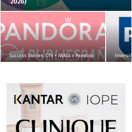
2026)
Success Stories: CTV + IWALL x Pandora
Inversi