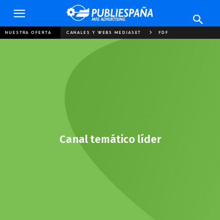
Publiespaña
NUESTRA OFERTA
CANALES Y WEBS MEDIASET
FDF
Canal temático líder