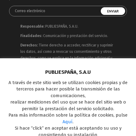
Responsable:
PUBLIESPAÑA, S.A.U.
Finalidades:
Comunicación y prestación del servicio.
Derechos:
Tiene derecho a acceder, rectificar y suprimir
los datos, así como a revocar su consentimiento y otros
derechos, como se explica en la información adicional y
detallada que puede consultar en la
Política de
Privacidad
PUBLIESPAÑA, S.A.U
A través de este sitio web se utilizan cookies propias y de
Publiespaña es empresa de Mediaset España
terceros para hacer posible la transmisión de las
concesionaria del espacio publicitario de sus siete
comunicaciones,
canales en abierto: Telecinco, Cuatro, Factoría de Ficción,
realizar mediciones del uso que se hace del sitio web o
Boing, Divinity , Energy y Be Mad, así como de una amplia
permitir la prestación del servicio solicitado.
oferta en el panorama de medios y con una gran
Para más información sobre la política de cookies, pulse
experiencia en la comercialización de diferentes
Aquí
.
soportes en Internet y TV Outdoor Digital.
Si hace “click” en aceptar está aceptando su uso y
consintiendo su instalación