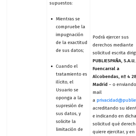
supuestos:
Mientras se
compruebe la
impugnación
Podrá ejercer sus
de la exactitud
derechos mediante
de sus datos;
solicitud escrita diri
PUBLIESPAÑA, S.A.U
Cuando el
Fuencarral a
tratamiento es
Alcobendas, nº 4 2
ilícito, el
Madrid
– o enviand
Usuario se
mail
oponga a la
a
privacidad@publie
supresión de
acreditando su iden
sus datos, y
e indicando en dich
solicite la
solicitud qué derec
limitación de
quiere ejercitar, y en