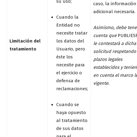
su uso;
caso, la información
adicional necesaria.
Cuando la
Entidad no
Asimismo, debe tene
necesite tratar
cuenta que
PUBLIES
Limitación del
los datos del
le contestará a dicha
tratamiento
Usuario, pero
solicitud respetando
éste los
plazos legales
necesite para
establecidos y tenie
el ejercicio o
en cuenta el marco l
defensa de
vigente.
reclamaciones;
Cuando se
haya opuesto
al tratamiento
de sus datos
para el