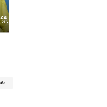
zza
ios y
aña