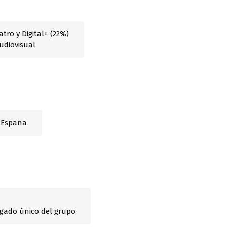
tro y Digital+ (22%)
udiovisual
 España
egado único del grupo