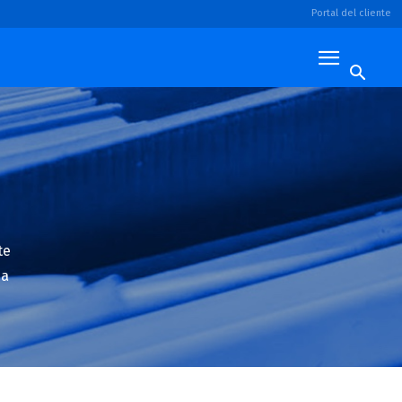
Portal del cliente
te
ia