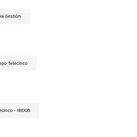
ia Gestión
upo Telecinco
ecinco - IBEX35