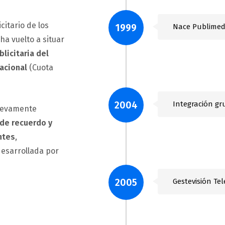
citario de los
1999
Nace Publimed
ha vuelto a situar
blicitaria del
acional
(Cuota
2004
Integración gr
nuevamente
 de recuerdo y
ntes
,
desarrollada por
2005
Gestevisión Tel