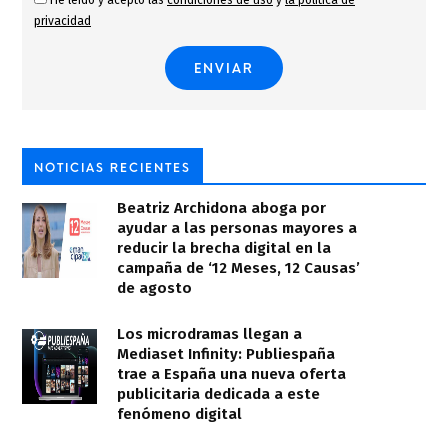
He leído y acepto las
condiciones de uso
y
la política de
privacidad
NOTICIAS RECIENTES
Beatriz Archidona aboga por
ayudar a las personas mayores a
reducir la brecha digital en la
campaña de ‘12 Meses, 12 Causas’
de agosto
Los microdramas llegan a
Mediaset Infinity: Publiespaña
trae a España una nueva oferta
publicitaria dedicada a este
fenómeno digital