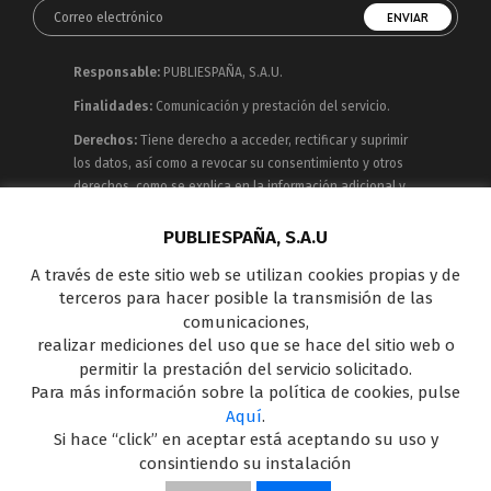
Responsable:
PUBLIESPAÑA, S.A.U.
Finalidades:
Comunicación y prestación del servicio.
Derechos:
Tiene derecho a acceder, rectificar y suprimir
los datos, así como a revocar su consentimiento y otros
derechos, como se explica en la información adicional y
detallada que puede consultar en la
Política de
Privacidad
PUBLIESPAÑA, S.A.U
A través de este sitio web se utilizan cookies propias y de
Publiespaña es empresa de Mediaset España
terceros para hacer posible la transmisión de las
concesionaria del espacio publicitario de sus siete
comunicaciones,
canales en abierto: Telecinco, Cuatro, Factoría de Ficción,
realizar mediciones del uso que se hace del sitio web o
Boing, Divinity , Energy y Be Mad, así como de una amplia
permitir la prestación del servicio solicitado.
oferta en el panorama de medios y con una gran
Para más información sobre la política de cookies, pulse
experiencia en la comercialización de diferentes
Aquí
.
soportes en Internet y TV Outdoor Digital.
Si hace “click” en aceptar está aceptando su uso y
consintiendo su instalación