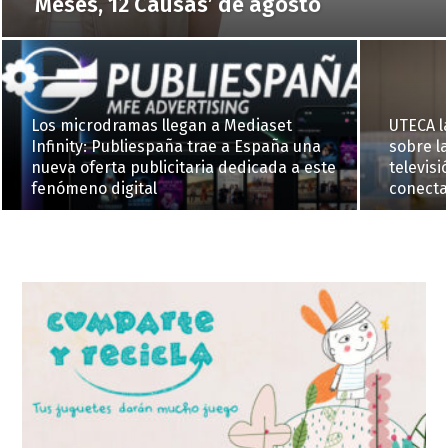
Meses, 12 Causas’ de agosto
Los microdramas llegan a Mediaset
UTECA l
Infinity: Publiespaña trae a España una
sobre la
nueva oferta publicitaria dedicada a este
televisi
fenómeno digital
conect