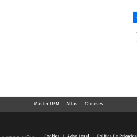
Máster UEM
Atlas
12 meses
Cookies
I
Aviso Legal
I
Política De Privacid