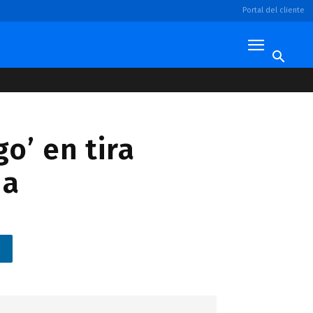
Portal del cliente
o’ en tira
na
n