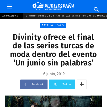
Publiespaña
ACTUALIDAD
DIVINITY OFRECE EL FINAL DE LAS SERIES TURCAS DE MODA 
ACTUALIDAD
Divinity ofrece el final
de las series turcas de
moda dentro del evento
‘Un junio sin palabras’
6 junio, 2019
Facebook
Twitter