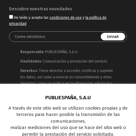
Descubre nuestras novedades
He leído y acepto las
condiciones de uso
y
la política de
privacidad
Responsable:
PUBLIESPAÑA, S.A.U.
Finalidades:
Comunicación y prestación del servicio.
Derechos:
Tiene derecho a acceder, rectificar y suprimir
los datos, así como a revocar su consentimiento y otros
derechos, como se explica en la información adicional y
detallada que puede consultar en la
Política de
Privacidad
PUBLIESPAÑA, S.A.U
A través de este sitio web se utilizan cookies propias y de
Publiespaña es empresa de Mediaset España
terceros para hacer posible la transmisión de las
concesionaria del espacio publicitario de sus siete
comunicaciones,
canales en abierto: Telecinco, Cuatro, Factoría de Ficción,
realizar mediciones del uso que se hace del sitio web o
Boing, Divinity , Energy y Be Mad, así como de una amplia
permitir la prestación del servicio solicitado.
oferta en el panorama de medios y con una gran