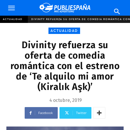
Publiespaña
ACTUALIDAD
DIVINITY REFUERZA SU OFERTA DE COMEDIA ROMÁNTICA CON 
ACTUALIDAD
Divinity refuerza su
oferta de comedia
romántica con el estreno
de ‘Te alquilo mi amor
(Kiralık Aşk)’
4 octubre, 2019
Facebook
Twitter