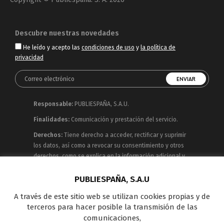
Descubre nuestras novedades
He leído y acepto las
condiciones de uso
y
la política de
privacidad
Responsable:
PUBLIESPAÑA, S.A.U.
Finalidades:
Comunicación y prestación del servicio.
Derechos:
Tiene derecho a acceder, rectificar y suprimir
los datos, así como a revocar su consentimiento y otros
derechos, como se explica en la información adicional y
detallada que puede consultar en la
Política de
Privacidad
PUBLIESPAÑA, S.A.U
A través de este sitio web se utilizan cookies propias y de
Publiespaña es empresa de Mediaset España
terceros para hacer posible la transmisión de las
concesionaria del espacio publicitario de sus siete
comunicaciones,
canales en abierto: Telecinco, Cuatro, Factoría de Ficción,