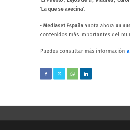
‘El Pueblo’, ‘Lejos de ti’, ‘Madres’, ‘Car
‘La que se avecina’.
•
Mediaset España
anota ahora
un nu
contenidos más importantes del mu
Puedes consultar más información
a