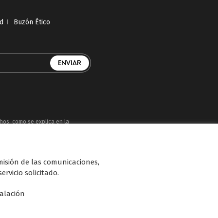
ad
I
Buzón Ético
chos, como se explica en la
uatro, Factoría de Ficción, Boing, Divinity ,
smisión de las comunicaciones,
n de diferentes soportes en Internet y TV
ervicio solicitado.
talación