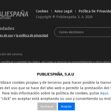
Cookies
I
Aviso Legal
I
Política De Privacid
Copyright © Publiespaña. S. A. 2026
vedades
es de uso
y
la política de privacidad
ión del servicio.
rectificar y suprimir los datos, así como a revocar su consentimiento y otros dere
ue puede consultar en la
Política de Privacidad
PUBLIESPAÑA, S.A.U
ncesionaria del espacio publicitario de sus siete canales en abierto: Telecinco, C
 utilizan cookies propias y de terceros para hacer posible la tran
oferta en el panorama de medios y con una gran experiencia en la comercializació
s del uso que se hace del sitio web o permitir la prestación del s
Outdoor Digital.
Para más información sobre la política de cookies, pulse
Aquí
.
 “click” en aceptar está aceptando su uso y consintiendo su ins
Rechazar
Aceptar