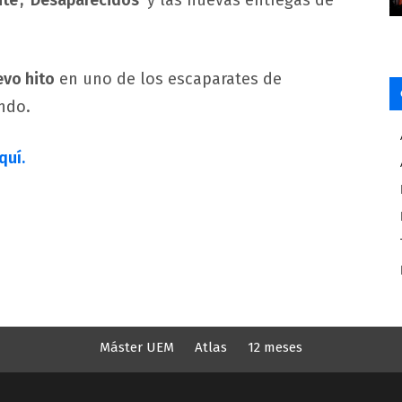
onte’, ‘Desaparecidos’
y las nuevas entregas de
evo hito
en uno de los escaparates de
ndo.
quí.
Máster UEM
Atlas
12 meses