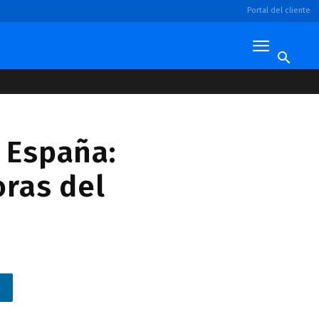
Portal del cliente
t España:
oras del
n