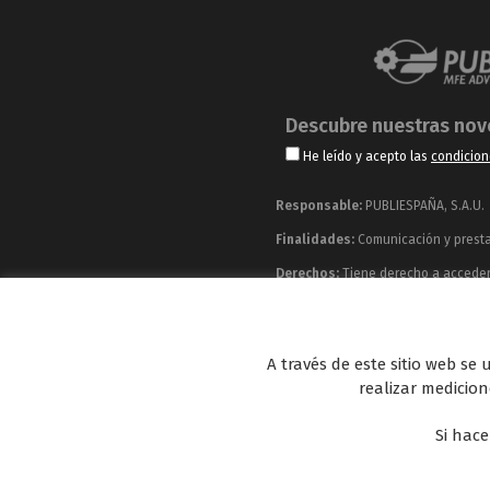
Descubre nuestras no
He leído y acepto las
condicion
Responsable:
PUBLIESPAÑA, S.A.U.
Finalidades:
Comunicación y prestac
Derechos:
Tiene derecho a acceder, 
información adicional y detallada q
Publiespaña es empresa de Mediaset España co
A través de este sitio web se
Energy y Be Mad, así como de una amplia 
realizar medicione
Si hace