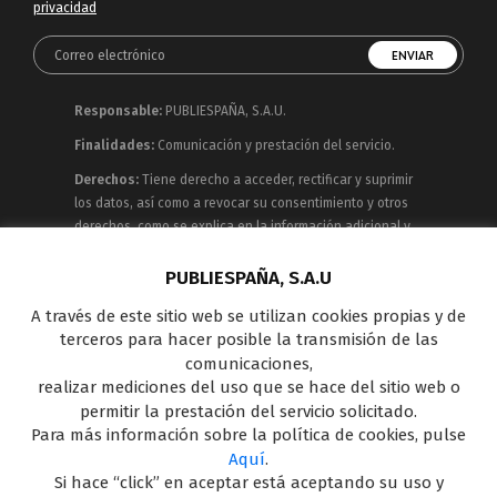
privacidad
Responsable:
PUBLIESPAÑA, S.A.U.
Finalidades:
Comunicación y prestación del servicio.
Derechos:
Tiene derecho a acceder, rectificar y suprimir
los datos, así como a revocar su consentimiento y otros
derechos, como se explica en la información adicional y
detallada que puede consultar en la
Política de
Privacidad
PUBLIESPAÑA, S.A.U
A través de este sitio web se utilizan cookies propias y de
Publiespaña es empresa de Mediaset España
terceros para hacer posible la transmisión de las
concesionaria del espacio publicitario de sus siete
comunicaciones,
canales en abierto: Telecinco, Cuatro, Factoría de Ficción,
realizar mediciones del uso que se hace del sitio web o
Boing, Divinity , Energy y Be Mad, así como de una amplia
permitir la prestación del servicio solicitado.
oferta en el panorama de medios y con una gran
Para más información sobre la política de cookies, pulse
experiencia en la comercialización de diferentes
Aquí
.
soportes en Internet y TV Outdoor Digital.
Si hace “click” en aceptar está aceptando su uso y