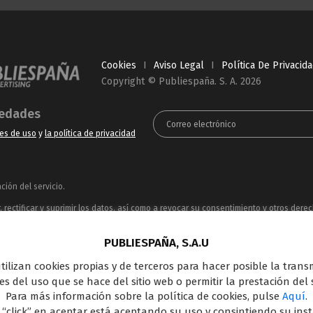
Cookies
I
Aviso Legal
I
Política De Privacid
Copyright © Publiespaña. S. A. 2026
vedades
es de uso
y
la política de privacidad
ión del servicio.
rectificar y suprimir los datos, así como a revocar su consentimiento y otros dere
ue puede consultar en la
Política de Privacidad
PUBLIESPAÑA, S.A.U
ncesionaria del espacio publicitario de sus siete canales en abierto: Telecinco, C
 utilizan cookies propias y de terceros para hacer posible la tran
oferta en el panorama de medios y con una gran experiencia en la comercializació
s del uso que se hace del sitio web o permitir la prestación del s
Outdoor Digital.
Para más información sobre la política de cookies, pulse
Aquí
.
 “click” en aceptar está aceptando su uso y consintiendo su ins