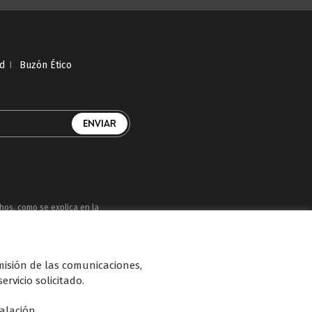
ad
I
Buzón Ético
chos, como se explica en la
uatro, Factoría de Ficción, Boing, Divinity ,
smisión de las comunicaciones,
n de diferentes soportes en Internet y TV
ervicio solicitado.
talación