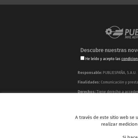
Descubre nuestras no
He leído y acepto las
condicion
Responsable:
PUBLIESPAÑA, S.A.U.
Finalidades:
Comunicación y prestac
Derechos:
Tiene derecho a acceder, 
información adicional y detallada q
Publiespaña es empresa de Mediaset España co
A través de este sitio web se
Energy y Be Mad, así como de una amplia 
realizar medicione
Si hace