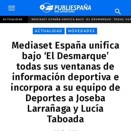
Publiespaña
ACTUALIDAD
MEDIASET ESPAÑA UNIFICA BAJO ‘EL DESMARQUE’ TODAS SU
ACTUALIDAD
NOVEDADES
Mediaset España unifica
bajo ‘El Desmarque’
todas sus ventanas de
información deportiva e
incorpora a su equipo de
Deportes a Joseba
Larrañaga y Lucía
Taboada