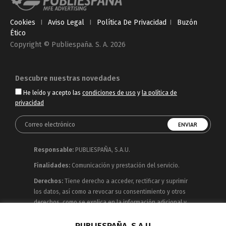
Cookies
I
Aviso Legal
I
Política De Privacidad
I
Buzón
Ético
Copyright © Publiespaña. S. A. 2026
Descubre nuestras novedades
He leído y acepto las
condiciones de uso
y
la política de
privacidad
Responsable:
PUBLIESPAÑA, S.A.U.
Finalidades:
Comunicación y prestación del servicio.
Derechos:
Tiene derecho a acceder, rectificar y suprimir
los datos, así como a revocar su consentimiento y otros
derechos, como se explica en la información adicional y
detallada que puede consultar en la
Política de
Privacidad
PUBLIESPAÑA, S.A.U