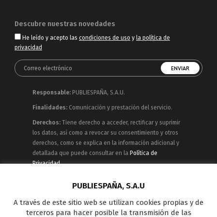
Descubre nuestras novedades
He leído y acepto las
condiciones de uso
y
la política de
privacidad
Responsable:
PUBLIESPAÑA, S.A.U.
Finalidades:
Comunicación y prestación del servicio.
Derechos:
Tiene derecho a acceder, rectificar y suprimir
los datos, así como a revocar su consentimiento y otros
derechos, como se explica en la información adicional y
detallada que puede consultar en la
Política de
Privacidad
Publiespaña es empresa de Mediaset España
PUBLIESPAÑA, S.A.U
concesionaria del espacio publicitario de sus siete
A través de este sitio web se utilizan cookies propias y de
canales en abierto: Telecinco, Cuatro, Factoría de Ficción,
terceros para hacer posible la transmisión de las
Boing, Divinity , Energy y Be Mad, así como de una amplia