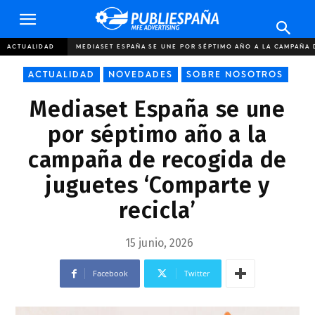
Publiespaña
ACTUALIDAD
MEDIASET ESPAÑA SE UNE POR SÉPTIMO AÑO A LA CAMPAÑA 
ACTUALIDAD
NOVEDADES
SOBRE NOSOTROS
Mediaset España se une
por séptimo año a la
campaña de recogida de
juguetes ‘Comparte y
recicla’
15 junio, 2026
Facebook
Twitter