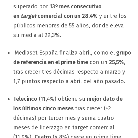
superado por
13º mes consecutivo
en
target
comercial
con un
28,4%
y entre los
públicos menores de 55 años, donde eleva
su media al 29,3%.
Mediaset España finaliza abril, como el
grupo
de referencia en el prime time
con un
25,5%
,
tras crecer tres décimas respecto a marzo y
1,7 puntos respecto a abril del año pasado.
Telecinco
(11,4%) obtiene su
mejor dato de
los últimos cinco meses
tras crecer (+2
décimas) por tercer mes y suma cuatro
meses de liderazgo en target comercial
(11,9%).
Cuatro
(4,8%) crece en prime time