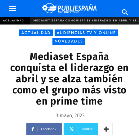
Publiespaña
ACTUALIDAD
MEDIASET ESPAÑA CONQUISTA EL LIDERAZGO EN ABRIL Y SE 
ACTUALIDAD
AUDIENCIAS TV Y ONLINE
NOVEDADES
Mediaset España
conquista el liderazgo en
abril y se alza también
como el grupo más visto
en prime time
3 mayo, 2023
Facebook
Twitter