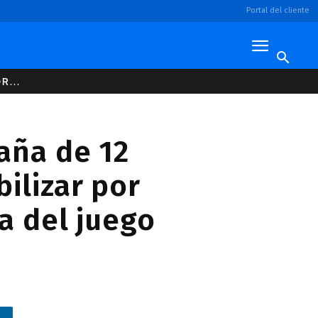
Portal del cliente
R...
aña de 12
ilizar por
a del juego