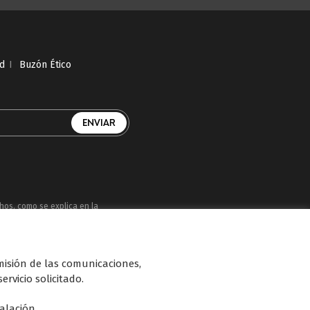
ad
I
Buzón Ético
chos, como se explica en la
uatro, Factoría de Ficción, Boing, Divinity ,
smisión de las comunicaciones,
n de diferentes soportes en Internet y TV
ervicio solicitado.
talación