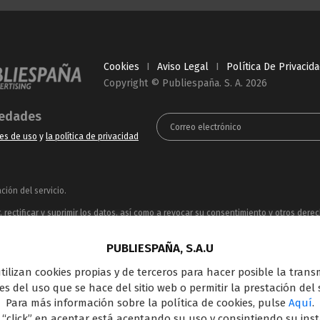
Cookies
I
Aviso Legal
I
Política De Privacid
Copyright © Publiespaña. S. A. 2026
vedades
es de uso
y
la política de privacidad
ión del servicio.
rectificar y suprimir los datos, así como a revocar su consentimiento y otros dere
ue puede consultar en la
Política de Privacidad
PUBLIESPAÑA, S.A.U
ncesionaria del espacio publicitario de sus siete canales en abierto: Telecinco, C
 utilizan cookies propias y de terceros para hacer posible la tran
oferta en el panorama de medios y con una gran experiencia en la comercializació
s del uso que se hace del sitio web o permitir la prestación del s
Outdoor Digital.
Para más información sobre la política de cookies, pulse
Aquí
.
 “click” en aceptar está aceptando su uso y consintiendo su ins