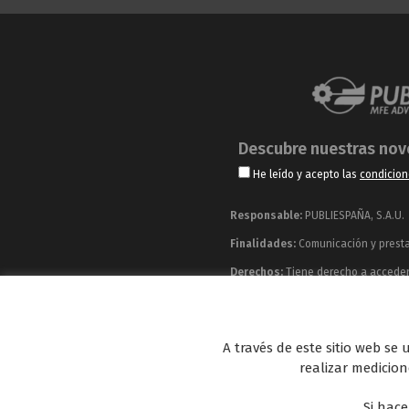
Descubre nuestras no
He leído y acepto las
condicion
Responsable:
PUBLIESPAÑA, S.A.U.
Finalidades:
Comunicación y prestac
Derechos:
Tiene derecho a acceder, 
información adicional y detallada q
Publiespaña es empresa de Mediaset España co
A través de este sitio web se
Energy y Be Mad, así como de una amplia 
realizar medicione
Si hace