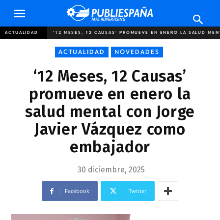
Publiespaña
ACTUALIDAD
‘12 MESES, 12 CAUSAS’ PROMUEVE EN ENERO LA SALUD MEN
ACTUALIDAD
NOVEDADES
‘12 Meses, 12 Causas’
promueve en enero la
salud mental con Jorge
Javier Vázquez como
embajador
30 diciembre, 2025
Facebook
Twitter