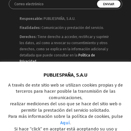
Responsable:
PUBLIESPAÑA, S.A.U.
Finalidades:
Comunicación y prestación del servicio.
Derechos:
Tiene derecho a acceder, rectificar y suprimir
los datos, así como a revocar su consentimiento y otros
derechos, como se explica en la información adicional y
detallada que puede consultar en la
Política de
Privacidad
Publiespaña es empresa de Mediaset España
PUBLIESPAÑA, S.A.U
concesionaria del espacio publicitario de sus siete
A través de este sitio web se utilizan cookies propias y de
canales en abierto: Telecinco, Cuatro, Factoría de Ficción,
terceros para hacer posible la transmisión de las
Boing, Divinity , Energy y Be Mad, así como de una amplia
comunicaciones,
oferta en el panorama de medios y con una gran
realizar mediciones del uso que se hace del sitio web o
experiencia en la comercialización de diferentes
permitir la prestación del servicio solicitado.
soportes en Internet y TV Outdoor Digital.
Para más información sobre la política de cookies, pulse
Aquí
.
Si hace “click” en aceptar está aceptando su uso y