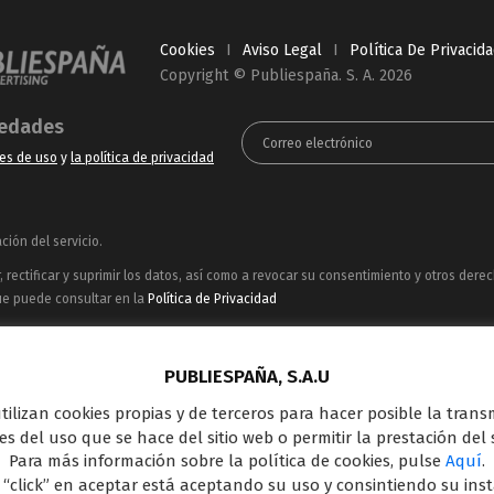
Cookies
I
Aviso Legal
I
Política De Privacid
Copyright © Publiespaña. S. A. 2026
vedades
es de uso
y
la política de privacidad
ión del servicio.
rectificar y suprimir los datos, así como a revocar su consentimiento y otros dere
ue puede consultar en la
Política de Privacidad
ncesionaria del espacio publicitario de sus siete canales en abierto: Telecinco, C
oferta en el panorama de medios y con una gran experiencia en la comercializació
PUBLIESPAÑA, S.A.U
Outdoor Digital.
 utilizan cookies propias y de terceros para hacer posible la tran
s del uso que se hace del sitio web o permitir la prestación del s
Para más información sobre la política de cookies, pulse
Aquí
.
 “click” en aceptar está aceptando su uso y consintiendo su ins