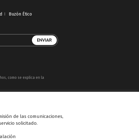
ad
I
Buzón Ético
chos, como se explica en la
uatro, Factoría de Ficción, Boing, Divinity ,
n de diferentes soportes en Internet y TV
smisión de las comunicaciones,
ervicio solicitado.
talación