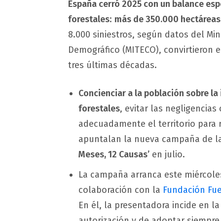
España cerró 2025 con un balance esp
forestales
:
más de 350.000 hectáreas
8.000 siniestros, según datos del Mini
Demográfico (MITECO), convirtieron 
tres últimas décadas.
Concienciar a la población sobre la
forestales
, evitar las negligencia
adecuadamente el territorio para r
apuntalan la nueva campaña de l
Meses, 12 Causas’
en julio.
La campaña arranca este miércole
colaboración con la
Fundación Fu
En él, la presentadora incide en l
autorización y de adoptar siempre