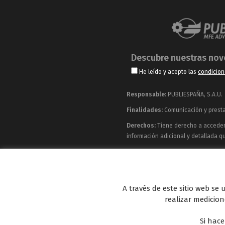
Descubre nuestras no
He leído y acepto las
condicion
Responsable:
PUBLIESPAÑA, S.A.U.
Finalidades:
Comunicación y prestac
Derechos:
Tiene derecho a acceder, 
información adicional y detallada q
Publiespaña es empresa de Mediaset España co
Energy y Be Mad, así como de una amplia 
A través de este sitio web se
realizar medicione
Si hace