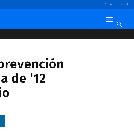
Portal del cliente
 prevención
a de ‘12
io
n