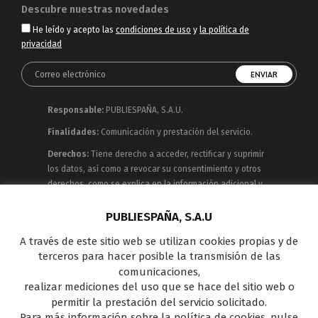
Descubre nuestras novedades
He leído y acepto las
condiciones de uso
y
la política de
privacidad
Responsable:
PUBLIESPAÑA, S.A.U.
Finalidades:
Comunicación y prestación del servicio.
Derechos:
Tiene derecho a acceder, rectificar y suprimir
los datos, así como a revocar su consentimiento y otros
derechos, como se explica en la información adicional y
detallada que puede consultar en la
Política de
Privacidad
PUBLIESPAÑA, S.A.U
A través de este sitio web se utilizan cookies propias y de
Publiespaña es empresa de Mediaset España
terceros para hacer posible la transmisión de las
concesionaria del espacio publicitario de sus siete
comunicaciones,
canales en abierto: Telecinco, Cuatro, Factoría de Ficción,
realizar mediciones del uso que se hace del sitio web o
Boing, Divinity , Energy y Be Mad, así como de una amplia
permitir la prestación del servicio solicitado.
oferta en el panorama de medios y con una gran
Para más información sobre la política de cookies, pulse
experiencia en la comercialización de diferentes