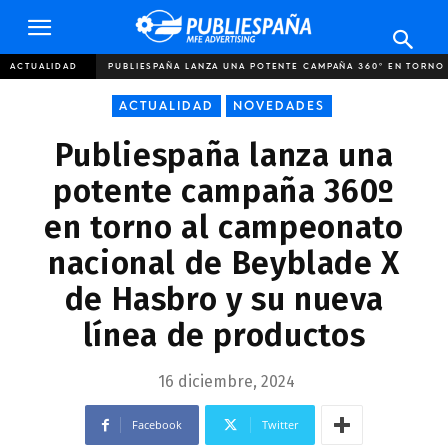
Publiespaña
ACTUALIDAD
PUBLIESPAÑA LANZA UNA POTENTE CAMPAÑA 360º EN TORNO
ACTUALIDAD
NOVEDADES
Publiespaña lanza una
potente campaña 360º
en torno al campeonato
nacional de Beyblade X
de Hasbro y su nueva
línea de productos
16 diciembre, 2024
Facebook
Twitter