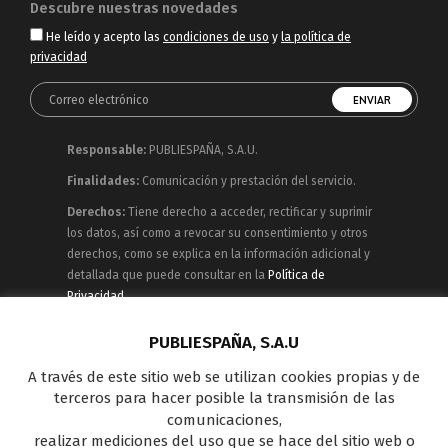
Descubre nuestras novedades
He leído y acepto las
condiciones de uso
y
la política de
privacidad
Responsable:
PUBLIESPAÑA, S.A.U.
Finalidades:
Comunicación y prestación del servicio.
Derechos:
Tiene derecho a acceder, rectificar y suprimir
los datos, así como a revocar su consentimiento y otros
derechos, como se explica en la información adicional y
detallada que puede consultar en la
Política de
Privacidad
Publiespaña es empresa de Mediaset España
PUBLIESPAÑA, S.A.U
concesionaria del espacio publicitario de sus siete
A través de este sitio web se utilizan cookies propias y de
canales en abierto: Telecinco, Cuatro, Factoría de Ficción,
terceros para hacer posible la transmisión de las
Boing, Divinity , Energy y Be Mad, así como de una amplia
comunicaciones,
oferta en el panorama de medios y con una gran
realizar mediciones del uso que se hace del sitio web o
experiencia en la comercialización de diferentes