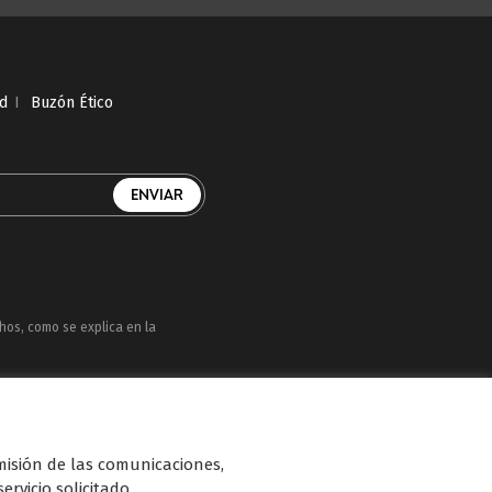
ad
I
Buzón Ético
chos, como se explica en la
uatro, Factoría de Ficción, Boing, Divinity ,
n de diferentes soportes en Internet y TV
smisión de las comunicaciones,
ervicio solicitado.