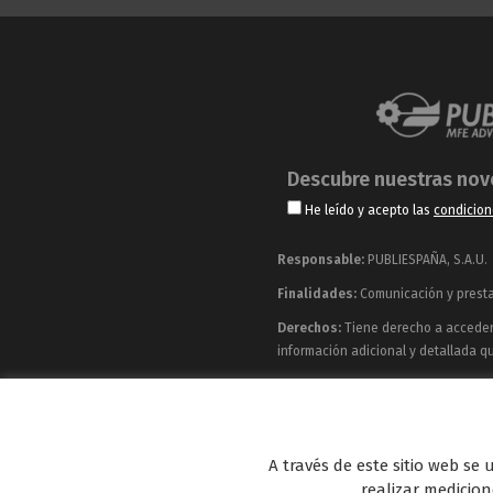
Descubre nuestras no
He leído y acepto las
condicion
Responsable:
PUBLIESPAÑA, S.A.U.
Finalidades:
Comunicación y prestac
Derechos:
Tiene derecho a acceder, 
información adicional y detallada q
Publiespaña es empresa de Mediaset España co
Energy y Be Mad, así como de una amplia 
A través de este sitio web se
realizar medicione