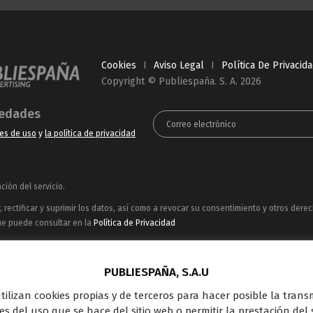
Cookies
I
Aviso Legal
I
Política De Privacid
Copyright © Publiespaña. S. A. 2026
vedades
es de uso
y
la política de privacidad
ión del servicio.
rectificar y suprimir los datos, así como a revocar su consentimiento y otros dere
ue puede consultar en la
Política de Privacidad
ncesionaria del espacio publicitario de sus siete canales en abierto: Telecinco, C
oferta en el panorama de medios y con una gran experiencia en la comercializació
PUBLIESPAÑA, S.A.U
Outdoor Digital.
 utilizan cookies propias y de terceros para hacer posible la tran
s del uso que se hace del sitio web o permitir la prestación del s