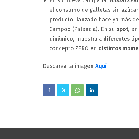
En su nueva campaña,
Gullón ZER
el consumo de galletas sin azúcar
producto, lanzado hace ya más de 
Campoo (Palencia). En su
spot
, en
dinámico
, muestra a
diferentes ti
concepto ZERO en
distintos momen
Descarga la imagen
Aquí