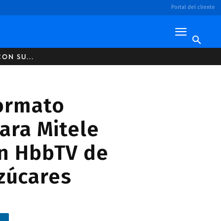
Portal del cliente
ON SU...
formato
ara Mitele
en HbbTV de
zúcares