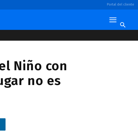
Portal del cliente
el Niño con
ugar no es
n