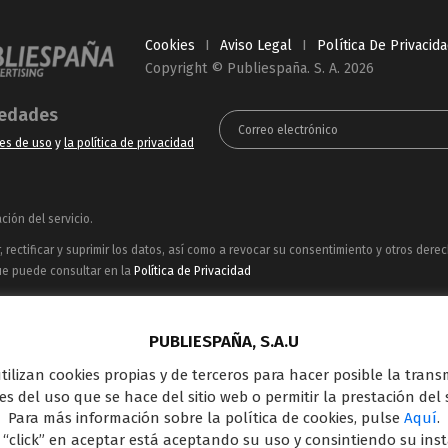
Cookies
I
Aviso Legal
I
Política De Privacid
Copyright © Publiespaña. S. A. 2026
vedades
es de uso
y
la política de privacidad
ión del servicio.
rectificar y suprimir los datos, así como a revocar su consentimiento y otros dere
ue puede consultar en la
Política de Privacidad
ncesionaria del espacio publicitario de sus siete canales en abierto: Telecinco, C
oferta en el panorama de medios y con una gran experiencia en la comercializació
PUBLIESPAÑA, S.A.U
Outdoor Digital.
 utilizan cookies propias y de terceros para hacer posible la tran
s del uso que se hace del sitio web o permitir la prestación del s
Para más información sobre la política de cookies, pulse
Aquí
.
 “click” en aceptar está aceptando su uso y consintiendo su ins