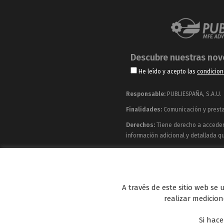
Descubre nuestras no
He leído y acepto las
condicion
Responsable:
PUBLIESPAÑA, S.A.U.
Finalidades:
Comunicación y prestac
Derechos:
Tiene derecho a acceder, 
información adicional y detallada q
Publiespaña es empresa de Mediaset España co
Energy y Be Mad, así como de una amplia 
A través de este sitio web se
realizar medicione
Si hace