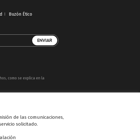
ad
I
Buzón Ético
chos, como se explica en la
uatro, Factoría de Ficción, Boing, Divinity ,
n de diferentes soportes en Internet y TV
smisión de las comunicaciones,
ervicio solicitado.
talación