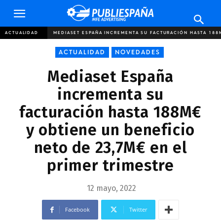
Publiespaña
ACTUALIDAD
MEDIASET ESPAÑA INCREMENTA SU FACTURACIÓN HASTA 188M
ACTUALIDAD
NOVEDADES
Mediaset España
incrementa su
facturación hasta 188M€
y obtiene un beneficio
neto de 23,7M€ en el
primer trimestre
12 mayo, 2022
Facebook
Twitter