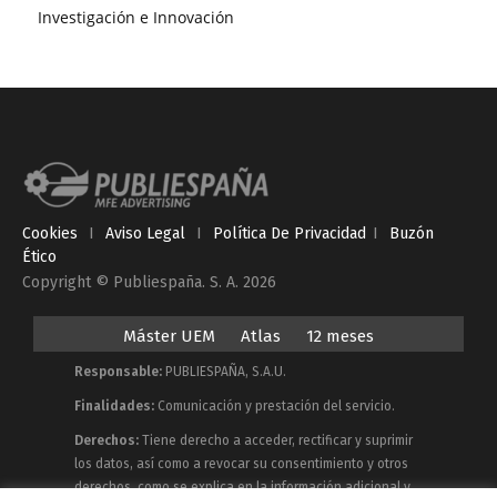
Investigación e Innovación
Cookies
I
Aviso Legal
I
Política De Privacidad
I
Buzón
Ético
Copyright © Publiespaña. S. A. 2026
Máster UEM
Atlas
12 meses
Responsable:
PUBLIESPAÑA, S.A.U.
Finalidades:
Comunicación y prestación del servicio.
Derechos:
Tiene derecho a acceder, rectificar y suprimir
los datos, así como a revocar su consentimiento y otros
derechos, como se explica en la información adicional y