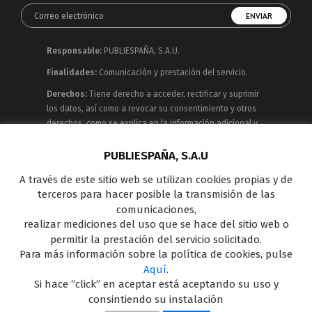
Responsable:
PUBLIESPAÑA, S.A.U.
Finalidades:
Comunicación y prestación del servicio.
Derechos:
Tiene derecho a acceder, rectificar y suprimir
los datos, así como a revocar su consentimiento y otros
derechos, como se explica en la información adicional y
detallada que puede consultar en la
Política de
Privacidad
PUBLIESPAÑA, S.A.U
A través de este sitio web se utilizan cookies propias y de
Publiespaña es empresa de Mediaset España
terceros para hacer posible la transmisión de las
concesionaria del espacio publicitario de sus siete
comunicaciones,
canales en abierto: Telecinco, Cuatro, Factoría de Ficción,
realizar mediciones del uso que se hace del sitio web o
Boing, Divinity , Energy y Be Mad, así como de una amplia
permitir la prestación del servicio solicitado.
oferta en el panorama de medios y con una gran
Para más información sobre la política de cookies, pulse
experiencia en la comercialización de diferentes
Aquí
.
soportes en Internet y TV Outdoor Digital.
Si hace “click” en aceptar está aceptando su uso y
consintiendo su instalación