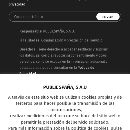
privacidad
Responsable:
PUBLIESPAÑA, S.A.U.
Finalidades:
Comunicación y prestación del servicio.
Derechos:
Tiene derecho a acceder, rectificar y suprimir
los datos, así como a revocar su consentimiento y otros
derechos, como se explica en la información adicional y
detallada que puede consultar en la
Política de
Privacidad
Publiespaña es empresa de Mediaset España
PUBLIESPAÑA, S.A.U
concesionaria del espacio publicitario de sus siete
A través de este sitio web se utilizan cookies propias y de
canales en abierto: Telecinco, Cuatro, Factoría de Ficción,
terceros para hacer posible la transmisión de las
Boing, Divinity , Energy y Be Mad, así como de una amplia
comunicaciones,
oferta en el panorama de medios y con una gran
realizar mediciones del uso que se hace del sitio web o
experiencia en la comercialización de diferentes
permitir la prestación del servicio solicitado.
soportes en Internet y TV Outdoor Digital.
Para más información sobre la política de cookies, pulse