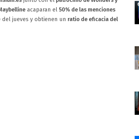
nsium.es
junto con el
patrocinio de Wonders y
Maybelline
acaparan el
50% de las menciones
he del jueves y obtienen un
ratio de eficacia del