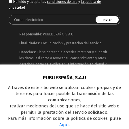
He leído y acepto las
condiciones de uso
y
la política de
privacidad
Responsable:
PUBLIESPAÑA, S.A.U.
Finalidades:
Comunicación y prestación del servicio.
Derechos:
Tiene derecho a acceder, rectificar y suprimir
los datos, así como a revocar su consentimiento y otros
derechos, como se explica en la información adicional y
detallada que puede consultar en la
Política de
Privacidad
PUBLIESPAÑA, S.A.U
A través de este sitio web se utilizan cookies propias y de
Publiespaña es empresa de Mediaset España
terceros para hacer posible la transmisión de las
concesionaria del espacio publicitario de sus siete
comunicaciones,
canales en abierto: Telecinco, Cuatro, Factoría de Ficción,
realizar mediciones del uso que se hace del sitio web o
Boing, Divinity , Energy y Be Mad, así como de una amplia
permitir la prestación del servicio solicitado.
oferta en el panorama de medios y con una gran
Para más información sobre la política de cookies, pulse
experiencia en la comercialización de diferentes
Aquí
.
soportes en Internet y TV Outdoor Digital.