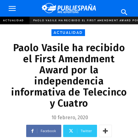
Publiespaña
ACTUALIDAD
PAOLO VASILE HA RECIBIDO EL FIRST AMENDMENT AWARD POR
ACTUALIDAD
Paolo Vasile ha recibido
el First Amendment
Award por la
independencia
informativa de Telecinco
y Cuatro
10 febrero, 2020
Facebook
Twitter