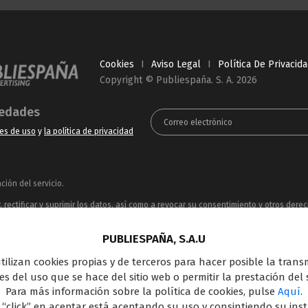
Cookies
I
Aviso Legal
I
Política De Privacid
Copyright © Publiespaña. S. A. 2026
vedades
es de uso
y
la política de privacidad
ión del servicio.
rectificar y suprimir los datos, así como a revocar su consentimiento y otros dere
ue puede consultar en la
Política de Privacidad
PUBLIESPAÑA, S.A.U
ncesionaria del espacio publicitario de sus siete canales en abierto: Telecinco, C
 utilizan cookies propias y de terceros para hacer posible la tran
oferta en el panorama de medios y con una gran experiencia en la comercializació
s del uso que se hace del sitio web o permitir la prestación del s
Outdoor Digital.
Para más información sobre la política de cookies, pulse
Aquí
.
 “click” en aceptar está aceptando su uso y consintiendo su ins