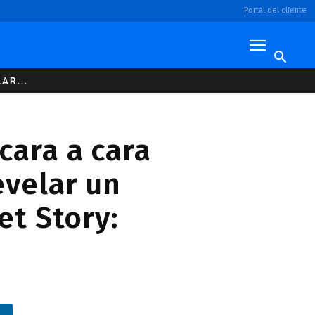
Portal del cliente
AR...
cara a cara
evelar un
et Story: