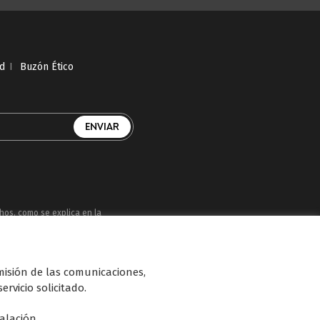
ad
I
Buzón Ético
chos, como se explica en la
uatro, Factoría de Ficción, Boing, Divinity ,
smisión de las comunicaciones,
n de diferentes soportes en Internet y TV
ervicio solicitado.
talación