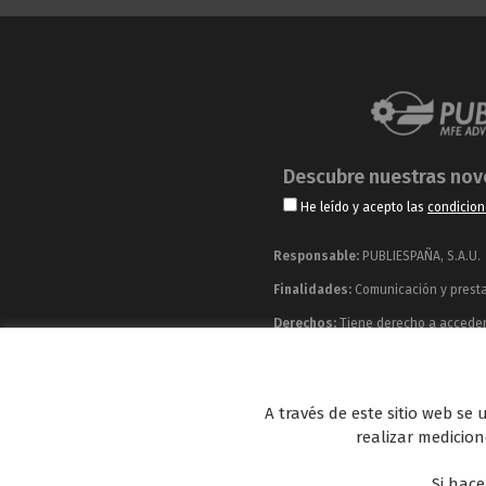
Descubre nuestras no
He leído y acepto las
condicion
Responsable:
PUBLIESPAÑA, S.A.U.
Finalidades:
Comunicación y prestac
Derechos:
Tiene derecho a acceder, 
información adicional y detallada q
Publiespaña es empresa de Mediaset España co
A través de este sitio web se
Energy y Be Mad, así como de una amplia 
realizar medicione
Si hace