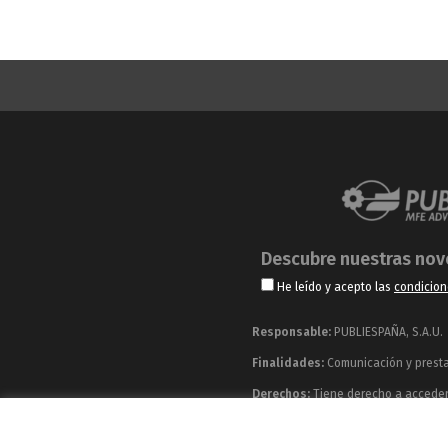
Descubre nuestras no
He leído y acepto las
condicion
Responsable:
PUBLIESPAÑA, S.A.U.
Finalidades:
Comunicación y prestac
Derechos:
Tiene derecho a acceder, 
información adicional y detallada q