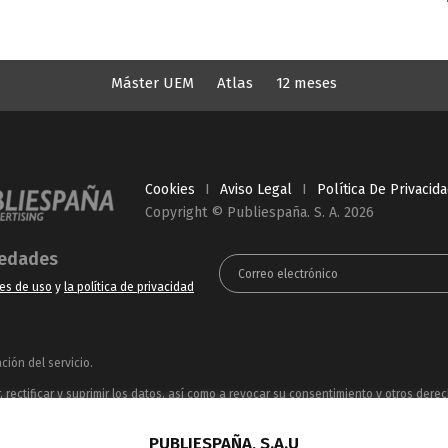
Máster UEM
Atlas
12 meses
Cookies
I
Aviso Legal
I
Política De Privacid
Copyright © Publiespaña. S. A. 2026
vedades
es de uso
y
la política de privacidad
ión del servicio.
rectificar y suprimir los datos, así como a revocar su consentimiento y otros dere
ue puede consultar en la
Política de Privacidad
PUBLIESPAÑA, S.A.U