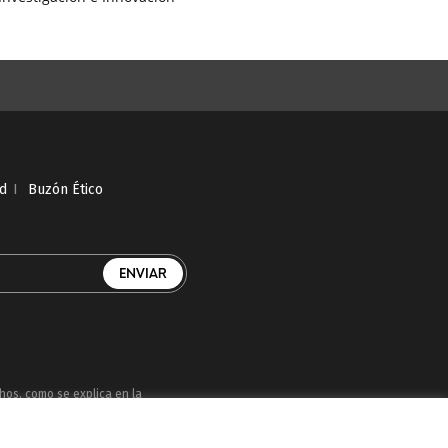
ad
I
Buzón Ético
chos, como se explica en la