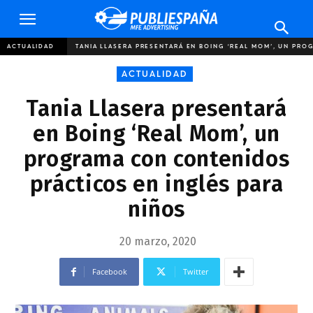
Publiespaña
ACTUALIDAD
TANIA LLASERA PRESENTARÁ EN BOING ‘REAL MOM’, UN PRO
ACTUALIDAD
Tania Llasera presentará
en Boing ‘Real Mom’, un
programa con contenidos
prácticos en inglés para
niños
20 marzo, 2020
Facebook
Twitter