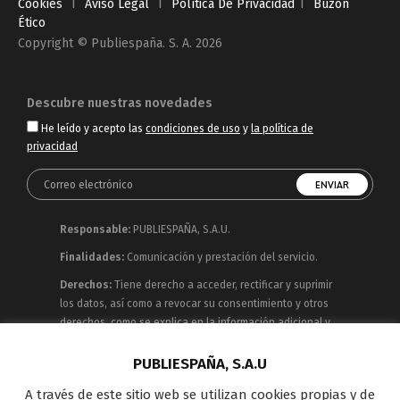
Cookies
I
Aviso Legal
I
Política De Privacidad
I
Buzón
Ético
Copyright © Publiespaña. S. A. 2026
Descubre nuestras novedades
He leído y acepto las
condiciones de uso
y
la política de
privacidad
Responsable:
PUBLIESPAÑA, S.A.U.
Finalidades:
Comunicación y prestación del servicio.
Derechos:
Tiene derecho a acceder, rectificar y suprimir
los datos, así como a revocar su consentimiento y otros
derechos, como se explica en la información adicional y
detallada que puede consultar en la
Política de
Privacidad
PUBLIESPAÑA, S.A.U
A través de este sitio web se utilizan cookies propias y de
Publiespaña es empresa de Mediaset España