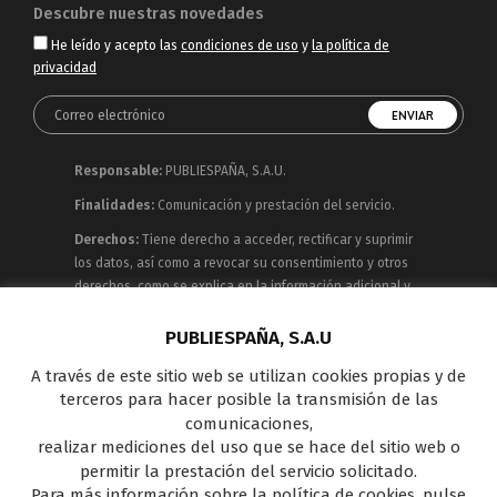
Descubre nuestras novedades
He leído y acepto las
condiciones de uso
y
la política de
privacidad
Responsable:
PUBLIESPAÑA, S.A.U.
Finalidades:
Comunicación y prestación del servicio.
Derechos:
Tiene derecho a acceder, rectificar y suprimir
los datos, así como a revocar su consentimiento y otros
derechos, como se explica en la información adicional y
detallada que puede consultar en la
Política de
Privacidad
PUBLIESPAÑA, S.A.U
A través de este sitio web se utilizan cookies propias y de
Publiespaña es empresa de Mediaset España
terceros para hacer posible la transmisión de las
concesionaria del espacio publicitario de sus siete
comunicaciones,
canales en abierto: Telecinco, Cuatro, Factoría de Ficción,
realizar mediciones del uso que se hace del sitio web o
Boing, Divinity , Energy y Be Mad, así como de una amplia
permitir la prestación del servicio solicitado.
oferta en el panorama de medios y con una gran
Para más información sobre la política de cookies, pulse
experiencia en la comercialización de diferentes