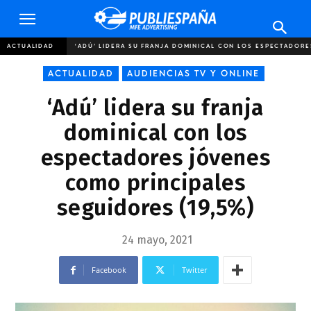
Publiespaña
ACTUALIDAD
‘ADÚ’ LIDERA SU FRANJA DOMINICAL CON LOS ESPECTADORE
ACTUALIDAD
AUDIENCIAS TV Y ONLINE
‘Adú’ lidera su franja
dominical con los
espectadores jóvenes
como principales
seguidores (19,5%)
24 mayo, 2021
Facebook
Twitter