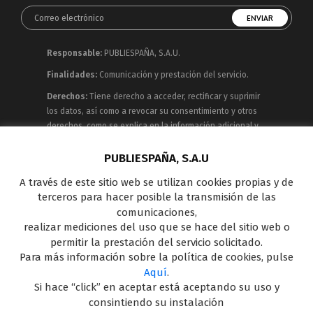
Responsable:
PUBLIESPAÑA, S.A.U.
Finalidades:
Comunicación y prestación del servicio.
Derechos:
Tiene derecho a acceder, rectificar y suprimir
los datos, así como a revocar su consentimiento y otros
derechos, como se explica en la información adicional y
detallada que puede consultar en la
Política de
Privacidad
PUBLIESPAÑA, S.A.U
A través de este sitio web se utilizan cookies propias y de
Publiespaña es empresa de Mediaset España
terceros para hacer posible la transmisión de las
concesionaria del espacio publicitario de sus siete
comunicaciones,
canales en abierto: Telecinco, Cuatro, Factoría de Ficción,
realizar mediciones del uso que se hace del sitio web o
Boing, Divinity , Energy y Be Mad, así como de una amplia
permitir la prestación del servicio solicitado.
oferta en el panorama de medios y con una gran
Para más información sobre la política de cookies, pulse
experiencia en la comercialización de diferentes
Aquí
.
soportes en Internet y TV Outdoor Digital.
Si hace “click” en aceptar está aceptando su uso y
consintiendo su instalación