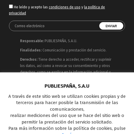
He leído y acepto las
condiciones de uso
y
la política de
privacidad
Responsable:
PUBLIESPAÑA, S.A.U.
Finalidades:
Comunicación y prestación del servicio.
Derechos:
Tiene derecho a acceder, rectificar y suprimir
los datos, así como a revocar su consentimiento y otros
derechos, como se explica en la información adicional y
detallada que puede consultar en la
Política de
Privacidad
PUBLIESPAÑA, S.A.U
A través de este sitio web se utilizan cookies propias y de
Publiespaña es empresa de Mediaset España
terceros para hacer posible la transmisión de las
concesionaria del espacio publicitario de sus siete
comunicaciones,
canales en abierto: Telecinco, Cuatro, Factoría de Ficción,
realizar mediciones del uso que se hace del sitio web o
Boing, Divinity , Energy y Be Mad, así como de una amplia
permitir la prestación del servicio solicitado.
oferta en el panorama de medios y con una gran
Para más información sobre la política de cookies, pulse
experiencia en la comercialización de diferentes