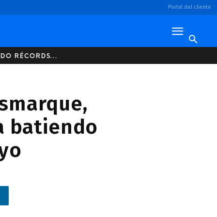
Portal del cliente
NDO RÉCORDS...
Desmarque,
a batiendo
ayo
n