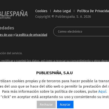
Cookies
I
Aviso Legal
I
Política De Privacid
Copyright © Publiespaña. S. A. 2026
vedades
es de uso
y
la política de privacidad
ión del servicio.
rectificar y suprimir los datos, así como a revocar su consentimiento y otros dere
ue puede consultar en la
Política de Privacidad
PUBLIESPAÑA, S.A.U
ncesionaria del espacio publicitario de sus siete canales en abierto: Telecinco, C
 utilizan cookies propias y de terceros para hacer posible la tran
oferta en el panorama de medios y con una gran experiencia en la comercializació
s del uso que se hace del sitio web o permitir la prestación del s
Outdoor Digital.
Para más información sobre la política de cookies, pulse
Aquí
.
 “click” en aceptar está aceptando su uso y consintiendo su ins
Rechazar
Aceptar