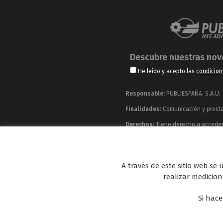
Descubre nuestras no
He leído y acepto las
condicion
Responsable:
PUBLIESPAÑA, S.A.U.
Finalidades:
Comunicación y prestac
Derechos:
Tiene derecho a acceder, 
información adicional y detallada q
Publiespaña es empresa de Mediaset España co
A través de este sitio web se
Energy y Be Mad, así como de una amplia 
realizar medicione
Si hace