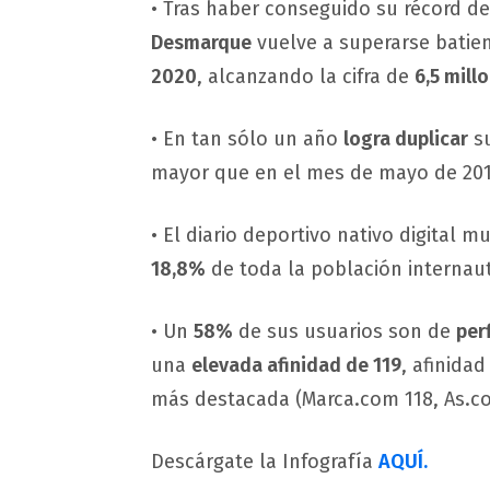
• Tras haber conseguido su récord de
Desmarque
vuelve a superarse bati
2020
, alcanzando la cifra de
6,5 mill
• En tan sólo un año
logra duplicar
su
mayor que en el mes de mayo de 201
• El diario deportivo nativo digital 
18,8%
de toda la población internaut
• Un
58%
de sus usuarios son de
per
una
elevada afinidad de 119
, afinida
más destacada (Marca.com 118, As.c
Descárgate la Infografía
AQUÍ.