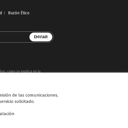
ad
I
Buzón Ético
chos, como se explica en la
uatro, Factoría de Ficción, Boing, Divinity ,
smisión de las comunicaciones,
n de diferentes soportes en Internet y TV
ervicio solicitado.
talación