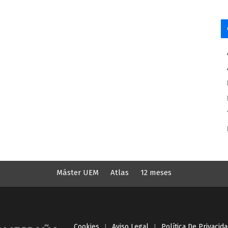
Máster UEM
Atlas
12 meses
Cookies
I
Aviso Legal
I
Política De Privacid