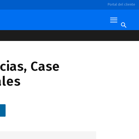
Portal del cliente
cias, Case
ales
n