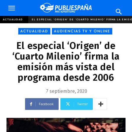
Publiespaña
ACTUALIDAD
EL ESPECIAL ‘ORIGEN’ DE ‘CUARTO MILENIO’ FIRMA LA EMISI
ACTUALIDAD
AUDIENCIAS TV Y ONLINE
El especial ‘Origen’ de
‘Cuarto Milenio’ firma la
emisión más vista del
programa desde 2006
7 septiembre, 2020
Facebook
Twitter