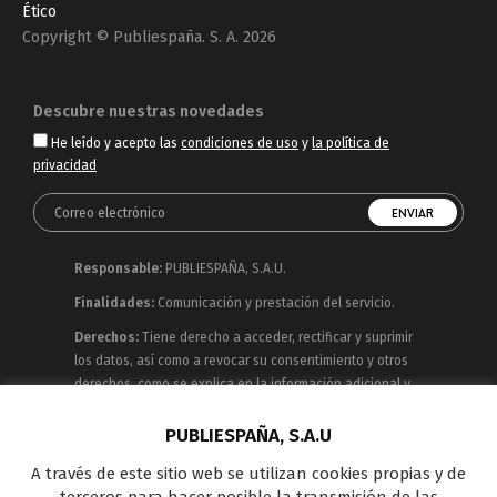
Ético
Copyright © Publiespaña. S. A. 2026
Descubre nuestras novedades
He leído y acepto las
condiciones de uso
y
la política de
privacidad
Responsable:
PUBLIESPAÑA, S.A.U.
Finalidades:
Comunicación y prestación del servicio.
Derechos:
Tiene derecho a acceder, rectificar y suprimir
los datos, así como a revocar su consentimiento y otros
derechos, como se explica en la información adicional y
detallada que puede consultar en la
Política de
Privacidad
PUBLIESPAÑA, S.A.U
A través de este sitio web se utilizan cookies propias y de
Publiespaña es empresa de Mediaset España