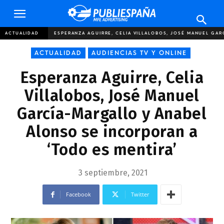
Publiespaña
ACTUALIDAD
ESPERANZA AGUIRRE, CELIA VILLALOBOS, JOSÉ MANUEL GAR
ACTUALIDAD
AUDIENCIAS TV Y ONLINE
Esperanza Aguirre, Celia
Villalobos, José Manuel
García-Margallo y Anabel
Alonso se incorporan a
‘Todo es mentira’
3 septiembre, 2021
Facebook
Twitter