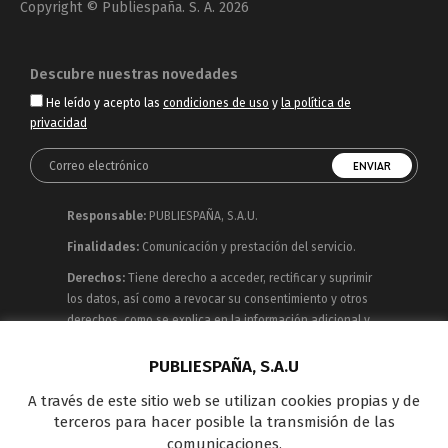
Copyright © Publiespaña. S. A. 2026
Descubre nuestras novedades
He leído y acepto las
condiciones de uso
y
la política de
privacidad
Responsable:
PUBLIESPAÑA, S.A.U.
Finalidades:
Comunicación y prestación del servicio.
Derechos:
Tiene derecho a acceder, rectificar y suprimir
los datos, así como a revocar su consentimiento y otros
derechos, como se explica en la información adicional y
detallada que puede consultar en la
Política de
Privacidad
PUBLIESPAÑA, S.A.U
A través de este sitio web se utilizan cookies propias y de
Publiespaña es empresa de Mediaset España
terceros para hacer posible la transmisión de las
concesionaria del espacio publicitario de sus siete
comunicaciones,
canales en abierto: Telecinco, Cuatro, Factoría de Ficción,