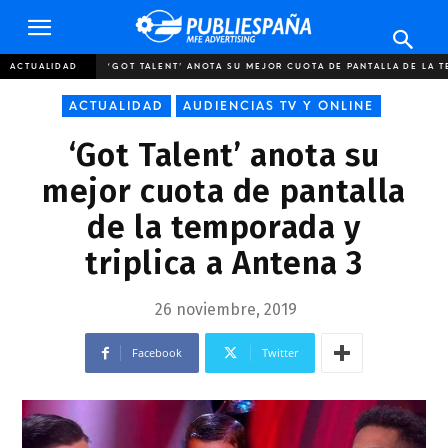
Publiespaña
ACTUALIDAD
‘GOT TALENT’ ANOTA SU MEJOR CUOTA DE PANTALLA DE LA T
ACTUALIDAD
AUDIENCIAS TV Y ONLINE
‘Got Talent’ anota su
mejor cuota de pantalla
de la temporada y
triplica a Antena 3
26 noviembre, 2019
Facebook
Twitter