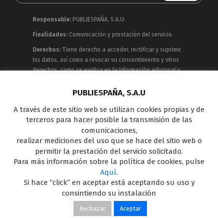
Responsable:
PUBLIESPAÑA, S.A.U.
Finalidades:
Comunicación y prestación del servicio.
Derechos:
Tiene derecho a acceder, rectificar y suprimir
los datos, así como a revocar su consentimiento y otros
derechos, como se explica en la información adicional y
detallada que puede consultar en la
Política de
Privacidad
PUBLIESPAÑA, S.A.U
A través de este sitio web se utilizan cookies propias y de
Publiespaña es empresa de Mediaset España
terceros para hacer posible la transmisión de las
concesionaria del espacio publicitario de sus siete
comunicaciones,
canales en abierto: Telecinco, Cuatro, Factoría de Ficción,
realizar mediciones del uso que se hace del sitio web o
Boing, Divinity , Energy y Be Mad, así como de una amplia
permitir la prestación del servicio solicitado.
oferta en el panorama de medios y con una gran
Para más información sobre la política de cookies, pulse
experiencia en la comercialización de diferentes
Aquí
.
soportes en Internet y TV Outdoor Digital.
Si hace “click” en aceptar está aceptando su uso y
consintiendo su instalación
Rechazar
Aceptar