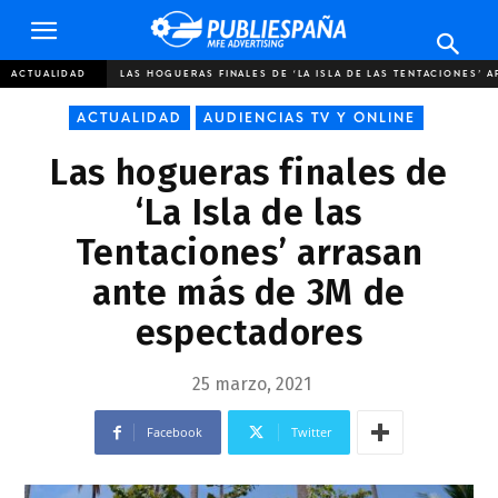
Publiespaña
ACTUALIDAD
LAS HOGUERAS FINALES DE ‘LA ISLA DE LAS TENTACIONES’ A
ACTUALIDAD
AUDIENCIAS TV Y ONLINE
Las hogueras finales de
‘La Isla de las
Tentaciones’ arrasan
ante más de 3M de
espectadores
25 marzo, 2021
Facebook
Twitter