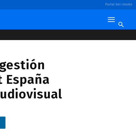
Portal del cliente
 gestión
t España
udiovisual
n