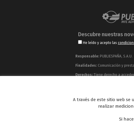
Descubre nuestras no
He leído y acepto las
condicion
Responsable:
PUBLIESPAÑA, S.A.U.
Finalidades:
Comunicación y prestac
Derechos:
Tiene derecho a acceder, 
información adicional y detallada q
Publiespaña es empresa de Mediaset España co
A través de este sitio web se
Energy y Be Mad, así como de una amplia 
realizar medicione
Si hace