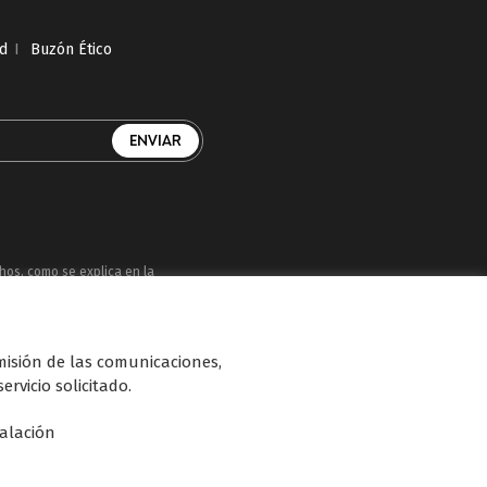
ad
I
Buzón Ético
chos, como se explica en la
uatro, Factoría de Ficción, Boing, Divinity ,
smisión de las comunicaciones,
n de diferentes soportes en Internet y TV
ervicio solicitado.
talación