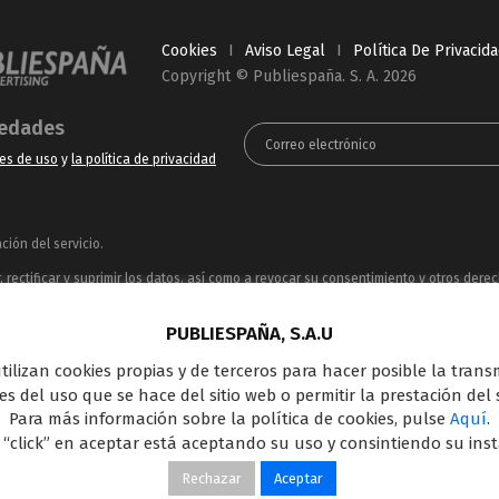
Cookies
I
Aviso Legal
I
Política De Privacid
Copyright © Publiespaña. S. A. 2026
vedades
es de uso
y
la política de privacidad
ión del servicio.
rectificar y suprimir los datos, así como a revocar su consentimiento y otros dere
ue puede consultar en la
Política de Privacidad
PUBLIESPAÑA, S.A.U
ncesionaria del espacio publicitario de sus siete canales en abierto: Telecinco, C
 utilizan cookies propias y de terceros para hacer posible la tran
oferta en el panorama de medios y con una gran experiencia en la comercializació
s del uso que se hace del sitio web o permitir la prestación del s
Outdoor Digital.
Para más información sobre la política de cookies, pulse
Aquí
.
 “click” en aceptar está aceptando su uso y consintiendo su ins
Rechazar
Aceptar