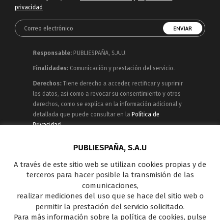
privacidad
Responsable:
PUBLIESPAÑA, S.A.U.
Finalidades:
Comunicación y prestación del servicio.
Derechos:
Tiene derecho a acceder, rectificar y suprimir
los datos, así como a revocar su consentimiento y otros
derechos, como se explica en la información adicional y
detallada que puede consultar en la
Política de
Privacidad
Publiespaña es empresa de Mediaset España
PUBLIESPAÑA, S.A.U
concesionaria del espacio publicitario de sus siete
A través de este sitio web se utilizan cookies propias y de
canales en abierto: Telecinco, Cuatro, Factoría de Ficción,
terceros para hacer posible la transmisión de las
Boing, Divinity , Energy y Be Mad, así como de una amplia
comunicaciones,
oferta en el panorama de medios y con una gran
realizar mediciones del uso que se hace del sitio web o
experiencia en la comercialización de diferentes
permitir la prestación del servicio solicitado.
soportes en Internet y TV Outdoor Digital.
Para más información sobre la política de cookies, pulse