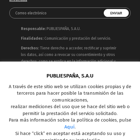
Responsable:
PUBLIESPAÑA, S.A.U.
Finalidades:
Comunicación y prestación del servicio.
Derechos:
Tiene derecho a acceder, rectificar y suprimir
los datos, así como a revocar su consentimiento y otros
derechos, como se explica en la información adicional y
detallada que puede consultar en la
Política de
Privacidad
PUBLIESPAÑA, S.A.U
A través de este sitio web se utilizan cookies propias y de
Publiespaña es empresa de Mediaset España
terceros para hacer posible la transmisión de las
concesionaria del espacio publicitario de sus siete
comunicaciones,
canales en abierto: Telecinco, Cuatro, Factoría de Ficción,
realizar mediciones del uso que se hace del sitio web o
Boing, Divinity , Energy y Be Mad, así como de una amplia
permitir la prestación del servicio solicitado.
oferta en el panorama de medios y con una gran
Para más información sobre la política de cookies, pulse
experiencia en la comercialización de diferentes
Aquí
.
soportes en Internet y TV Outdoor Digital.
Si hace “click” en aceptar está aceptando su uso y