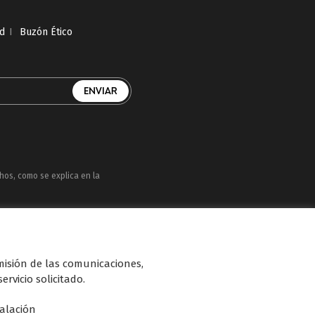
ad
I
Buzón Ético
chos, como se explica en la
uatro, Factoría de Ficción, Boing, Divinity ,
n de diferentes soportes en Internet y TV
smisión de las comunicaciones,
ervicio solicitado.
talación