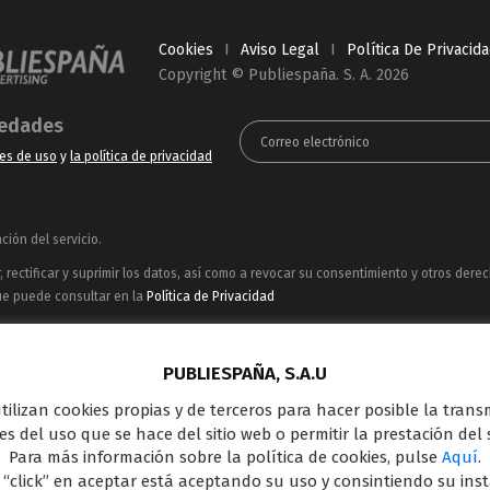
Cookies
I
Aviso Legal
I
Política De Privacid
Copyright © Publiespaña. S. A. 2026
vedades
es de uso
y
la política de privacidad
ión del servicio.
rectificar y suprimir los datos, así como a revocar su consentimiento y otros dere
ue puede consultar en la
Política de Privacidad
ncesionaria del espacio publicitario de sus siete canales en abierto: Telecinco, C
oferta en el panorama de medios y con una gran experiencia en la comercializació
PUBLIESPAÑA, S.A.U
Outdoor Digital.
 utilizan cookies propias y de terceros para hacer posible la tran
s del uso que se hace del sitio web o permitir la prestación del s
Para más información sobre la política de cookies, pulse
Aquí
.
 “click” en aceptar está aceptando su uso y consintiendo su ins