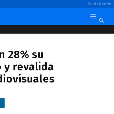
Portal del cliente
n 28% su
 y revalida
diovisuales
n