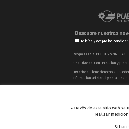
Descubre nuestras no
He leído y acepto las
condicion
Responsable:
PUBLIESPAÑA, S.A.U.
Finalidades:
Comunicación y prestac
Derechos:
Tiene derecho a acceder, 
información adicional y detallada q
Publiespaña es empresa de Mediaset España co
Energy y Be Mad, así como de una amplia 
A través de este sitio web se
realizar medicione
Si hace