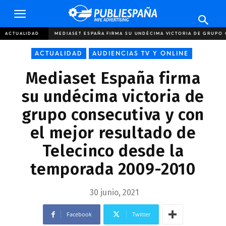
Publiespaña
ACTUALIDAD
MEDIASET ESPAÑA FIRMA SU UNDÉCIMA VICTORIA DE GRUPO 
ACTUALIDAD
AUDIENCIAS TV Y ONLINE
Mediaset España firma
su undécima victoria de
grupo consecutiva y con
el mejor resultado de
Telecinco desde la
temporada 2009-2010
30 junio, 2021
Facebook
Twitter