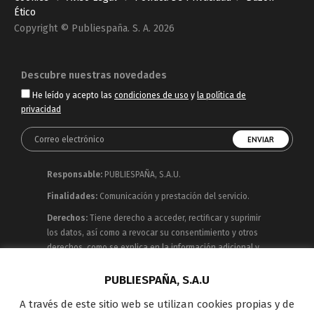
Ético
Copyright © Publiespaña. S. A. 2026
Descubre nuestras novedades
He leído y acepto las
condiciones de uso
y
la política de
privacidad
Responsable:
PUBLIESPAÑA, S.A.U.
Finalidades:
Comunicación y prestación del servicio.
Derechos:
Tiene derecho a acceder, rectificar y suprimir
los datos, así como a revocar su consentimiento y otros
derechos, como se explica en la información adicional y
detallada que puede consultar en la
Política de
Privacidad
PUBLIESPAÑA, S.A.U
A través de este sitio web se utilizan cookies propias y de
Publiespaña es empresa de Mediaset España