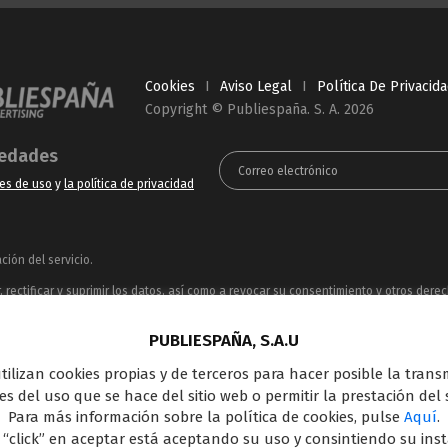
Cookies
I
Aviso Legal
I
Política De Privacid
Copyright © Publiespaña. S. A. 2026
vedades
es de uso
y
la política de privacidad
ión del servicio.
rectificar y suprimir los datos, así como a revocar su consentimiento y otros dere
ue puede consultar en la
Política de Privacidad
PUBLIESPAÑA, S.A.U
ncesionaria del espacio publicitario de sus siete canales en abierto: Telecinco, C
 utilizan cookies propias y de terceros para hacer posible la tran
oferta en el panorama de medios y con una gran experiencia en la comercializació
s del uso que se hace del sitio web o permitir la prestación del s
Outdoor Digital.
Para más información sobre la política de cookies, pulse
Aquí
.
 “click” en aceptar está aceptando su uso y consintiendo su ins