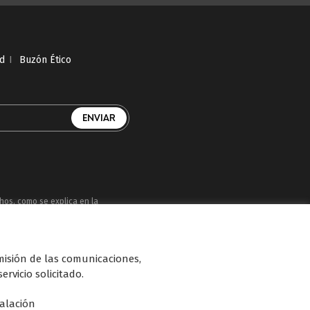
ad
I
Buzón Ético
chos, como se explica en la
uatro, Factoría de Ficción, Boing, Divinity ,
smisión de las comunicaciones,
n de diferentes soportes en Internet y TV
ervicio solicitado.
talación