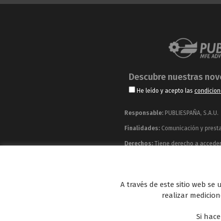
Descubre nuestras no
He leído y acepto las
condicion
Responsable:
PUBLIESPAÑA, S.A.U.
Finalidades:
Comunicación y prestac
Derechos:
Tiene derecho a acceder, 
información adicional y detallada q
Publiespaña es empresa de Mediaset España co
A través de este sitio web se
Energy y Be Mad, así como de una amplia 
realizar medicione
Si hace