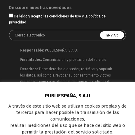
Descubre nuestras novedades
He leído y acepto las
condiciones de uso
y
la política de
privacidad
Responsable:
PUBLIESPAÑA, S.A.U.
Finalidades:
Comunicación y prestación del servicio.
Derechos:
Tiene derecho a acceder, rectificar y suprimir
los datos, así como a revocar su consentimiento y otros
derechos, como se explica en la información adicional y
detallada que puede consultar en la
Política de
Privacidad
PUBLIESPAÑA, S.A.U
A través de este sitio web se utilizan cookies propias y de
Publiespaña es empresa de Mediaset España
terceros para hacer posible la transmisión de las
concesionaria del espacio publicitario de sus siete
comunicaciones,
canales en abierto: Telecinco, Cuatro, Factoría de Ficción,
realizar mediciones del uso que se hace del sitio web o
Boing, Divinity , Energy y Be Mad, así como de una amplia
permitir la prestación del servicio solicitado.
oferta en el panorama de medios y con una gran