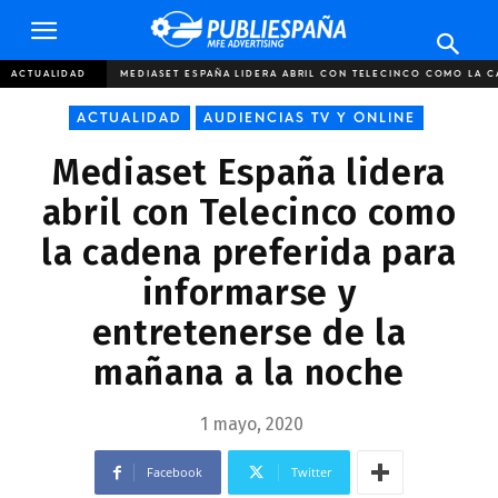
Publiespaña
ACTUALIDAD
MEDIASET ESPAÑA LIDERA ABRIL CON TELECINCO COMO LA C
ACTUALIDAD
AUDIENCIAS TV Y ONLINE
Mediaset España lidera
abril con Telecinco como
la cadena preferida para
informarse y
entretenerse de la
mañana a la noche
1 mayo, 2020
Facebook
Twitter