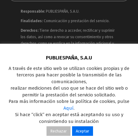
Responsable:
PUBLIESPAÑA, S.A.U.
Finalidades:
Comunicación y prestación del servicio.
Derechos:
Tiene derecho a acceder, rectificar y suprimir
los datos, así como a revocar su consentimiento y otros
derechos, como se explica en la información adicional y
detallada que puede consultar en la
Política de
Privacidad
PUBLIESPAÑA, S.A.U
A través de este sitio web se utilizan cookies propias y de
Publiespaña es empresa de Mediaset España
terceros para hacer posible la transmisión de las
concesionaria del espacio publicitario de sus siete
comunicaciones,
canales en abierto: Telecinco, Cuatro, Factoría de Ficción,
realizar mediciones del uso que se hace del sitio web o
Boing, Divinity , Energy y Be Mad, así como de una amplia
permitir la prestación del servicio solicitado.
oferta en el panorama de medios y con una gran
Para más información sobre la política de cookies, pulse
experiencia en la comercialización de diferentes
Aquí
.
soportes en Internet y TV Outdoor Digital.
Si hace “click” en aceptar está aceptando su uso y
consintiendo su instalación
Rechazar
Aceptar