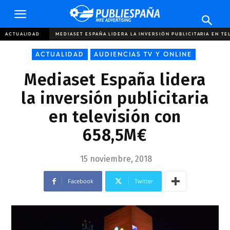
Publiespaña
ACTUALIDAD
MEDIASET ESPAÑA LIDERA LA INVERSIÓN PUBLICITARIA EN T
ACTUALIDAD
AUDIENCIAS TV Y ONLINE
Mediaset España lidera
la inversión publicitaria
en televisión con
658,5M€
15 noviembre, 2018
Facebook
Twitter