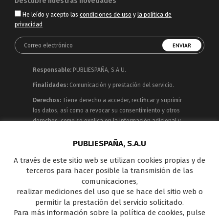
Descubre nuestras novedades
He leído y acepto las
condiciones de uso
y
la política de
privacidad
Responsable:
PUBLIESPAÑA, S.A.U.
Finalidades:
Comunicación y prestación del servicio.
Derechos:
Tiene derecho a acceder, rectificar y suprimir
los datos, así como a revocar su consentimiento y otros
derechos, como se explica en la información adicional y
detallada que puede consultar en la
Política de
Privacidad
PUBLIESPAÑA, S.A.U
A través de este sitio web se utilizan cookies propias y de
Publiespaña es empresa de Mediaset España
terceros para hacer posible la transmisión de las
concesionaria del espacio publicitario de sus siete
comunicaciones,
canales en abierto: Telecinco, Cuatro, Factoría de Ficción,
realizar mediciones del uso que se hace del sitio web o
Boing, Divinity , Energy y Be Mad, así como de una amplia
permitir la prestación del servicio solicitado.
oferta en el panorama de medios y con una gran
Para más información sobre la política de cookies, pulse
experiencia en la comercialización de diferentes